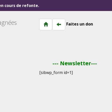
 en cours de refonte.
pagnées
Faites un don
--- Newsletter---
[sibwp_form id=1]