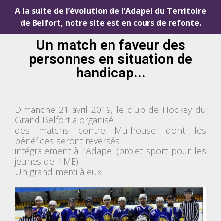
A la suite de l’évolution de l’Adapei du Territoire
de Belfort, notre site est en cours de refonte.
Un match en faveur des
personnes en situation de
handicap...
Dimanche 21 avril 2019, le club de Hockey du
Grand Belfort a organisé
des matchs contre Mulhouse dont les
bénéfices seront reversés
intégralement à l’Adapei (projet sport pour les
jeunes de l’IME).
Un grand merci à eux !