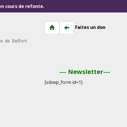
 en cours de refonte.
Faites un don
le de Belfort
--- Newsletter---
[sibwp_form id=1]