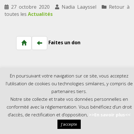
27 octobre 2020
Nadia Laayssel
Retour à
toutes les
Actualités
Faites un don
En poursuivant votre navigation sur ce site, vous acceptez
l'utilisation de cookies ou technologies similaires, y compris de
--- Newsletter---
partenaires tiers.
Notre site collecte et traite vos données personnelles en
[sibwp_form id=1]
conformité avec la réglementation. Vous bénéficiez d’un droit
d’accès, de rectification et d’opposition,
>>En savoir plus<<
J'accepte