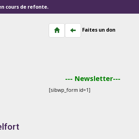
 en cours de refonte.
Faites un don
--- Newsletter---
[sibwp_form id=1]
lfort