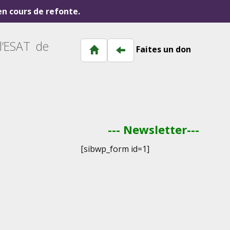
 en cours de refonte.
l’ESAT de
Faites un don
--- Newsletter---
[sibwp_form id=1]